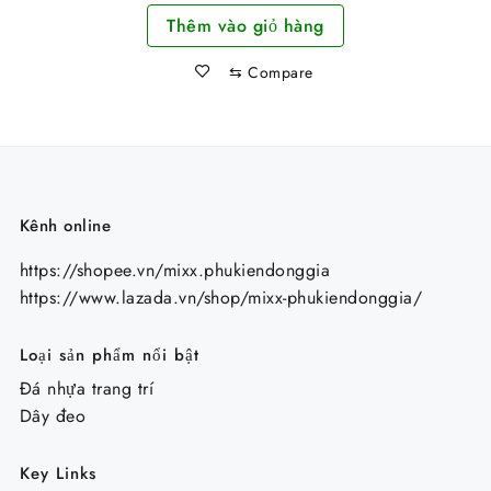
Thêm vào giỏ hàng
là:
tại
125.000 ₫.
là:
⇆
Compare
95.000 ₫.
Kênh online
https://shopee.vn/mixx.phukiendonggia
https://www.lazada.vn/shop/mixx-phukiendonggia/
Loại sản phẩm nổi bật
Đá nhựa trang trí
Dây đeo
Key Links