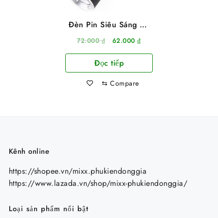
Đèn Pin Siêu Sáng Vỏ
Nhôm Zoom 4X 3 Chế
Giá
Giá
72.000
₫
62.000
₫
Độ Siêu Sáng
gốc
hiện
Đọc tiếp
là:
tại
72.000 ₫.
là:
⇆
Compare
62.000 ₫.
Kênh online
https://shopee.vn/mixx.phukiendonggia
https://www.lazada.vn/shop/mixx-phukiendonggia/
Loại sản phẩm nổi bật