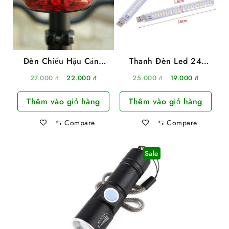
Đèn Chiếu Hậu Cảnh
Thanh Đèn Led 24
BÁo Gắn Sau Xe Đạp
Bóng Cắm Cổng Usb
Giá
Giá
Giá
Giá
27.000
₫
22.000
₫
25.000
₫
19.000
₫
Siêu Sáng Dài 18cm
gốc
hiện
gốc
hiện
Thêm vào giỏ hàng
Thêm vào giỏ hàng
là:
tại
là:
tại
27.000 ₫.
là:
25.000 ₫.
là:
⇆
Compare
⇆
Compare
22.000 ₫.
19.000 ₫
Sale