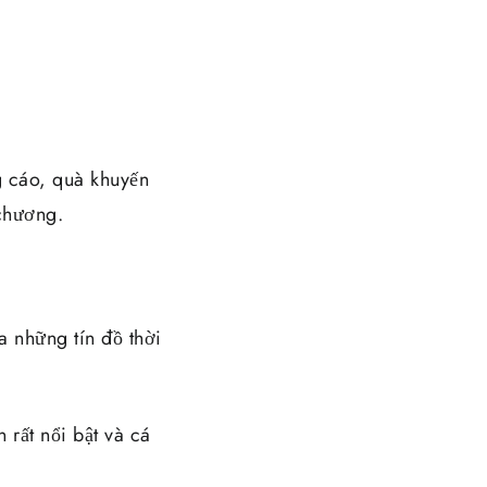
g cáo, quà khuyến
 chương.
 những tín đồ thời
 rất nổi bật và cá