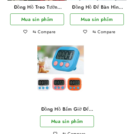
Đồng Hồ Treo Tường
Đồng Hồ Để Bàn Hình
Hình Mỏ Neo TiTime
Mèo Kitty
Mua sản phẩm
Mua sản phẩm
37x30cm
⇆
Compare
⇆
Compare
Đồng Hồ Bấm Giờ Đếm
Ngược Có Giá Đỡ
Mua sản phẩm
⇆
Compare