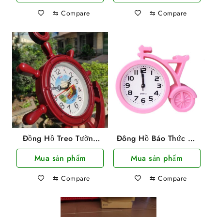
⇆
Compare
⇆
Compare
Đồng Hồ Treo Tường
Đông Hồ Báo Thức Để
Hình Mỏ Neo TiTime
Bàn Hình Xe Đạp
Mua sản phẩm
Mua sản phẩm
37x30cm
JX8010 Nhiều Màu
⇆
Compare
⇆
Compare