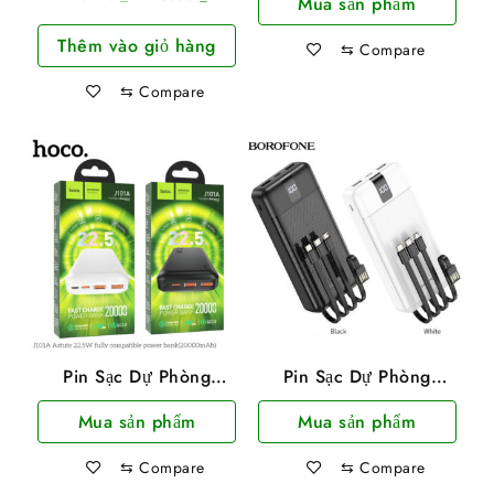
Mua sản phẩm
TypeC + Micro Dây Dài
gốc
hiện
1m
Thêm vào giỏ hàng
là:
tại
⇆
Compare
15.000 ₫.
là:
⇆
Compare
12.000 ₫.
Pin Sạc Dự Phòng
Pin Sạc Dự Phòng
Hoco Sạc Nhanh J101A
Borofone BJ20A
Mua sản phẩm
Mua sản phẩm
PD20W QC3.0
20000mah 3 Dây Sạc
20000Mah 22.5W
Tiện Lợi Có LCD
⇆
Compare
⇆
Compare