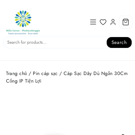
Skip
to
content
Search
Trang chủ
/
Pin cáp sạc
/ Cáp Sạc Dây Dù Ngắn 30Cm
Cổng IP Tiện Lợi