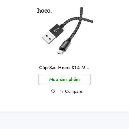
Cáp Sạc Hoco X14 Max
3A Cổng Micro Dây Dài
Mua sản phẩm
2m
⇆
Compare