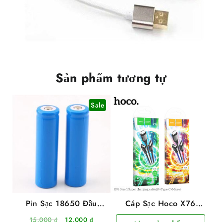
Sản phẩm tương tự
Sale
Pin Sạc 18650 Đầu
Cáp Sạc Hoco X76
Nhọn 3.7V (Xanh)
2.0A 3 Đầu Cổng IP +
Giá
Giá
15.000
₫
12.000
₫