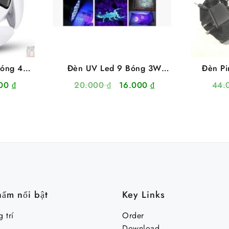
Bóng 4
Đèn UV Led 9 Bóng 3W
Đèn Pi
 Chế Độ
Chuyên Sấy Keo UV, Soi Tiền
Bóng 
Giá
Giá
Giá
000
₫
20.000
₫
16.000
₫
44.
hiện
gốc
hiện
tại
là:
tại
00 ₫.
là:
20.000 ₫.
là:
67.000 ₫.
16.000 ₫.
hẩm nổi bật
Key Links
 trí
Order
Download