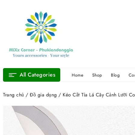
Skip
to
content
All Categories
Home
Shop
Blog
Con
Trang chủ
/
Đồ gia dụng
/ Kéo Cắt Tỉa Lá Cây Cảnh Lưỡi C