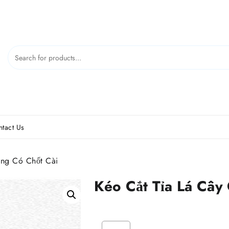
tact Us
ong Có Chốt Cài
Kéo Cắt Tỉa Lá Cây