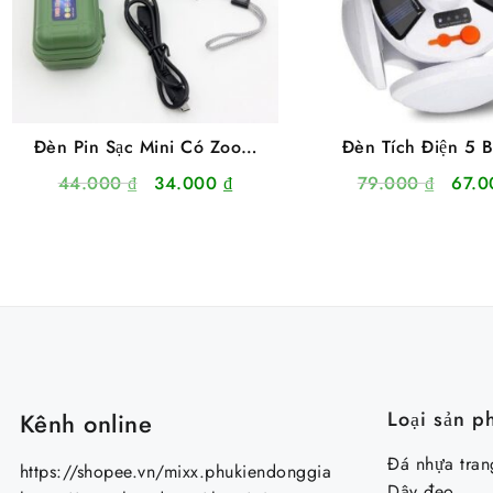
Đèn Pin Sạc Mini Có Zoom
Đèn Tích Điện 5 
Hộp Xanh XPE+COB Light
Cánh Siêu Sáng 2
Giá
Giá
Giá
44.000
₫
34.000
₫
79.000
₫
67.
Siêu Sáng
gốc
hiện
gốc
là:
tại
là:
44.000 ₫.
là:
79.0
34.000 ₫.
Loại sản p
Kênh online
Đá nhựa trang
https://shopee.vn/mixx.phukiendonggia
Dây đeo