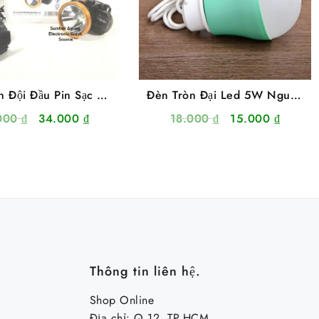
n Đội Đầu Pin Sạc 1
Đèn Tròn Đại Led 5W Nguồn
50W Siêu Sáng Kèm
Usb Siêu Sáng
Giá
Giá
Giá
Giá
000
₫
34.000
₫
18.000
₫
15.000
₫
Bộ Sạc
gốc
hiện
gốc
hiện
là:
tại
là:
tại
44.000 ₫.
là:
18.000 ₫.
là:
34.000 ₫.
15.000
Thông tin liên hệ.
Shop Online
Địa chỉ: Q.12, TP.HCM