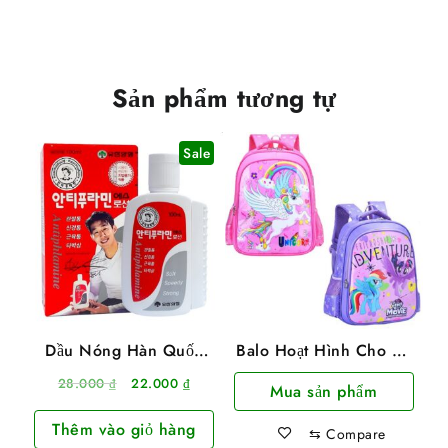
Sản phẩm tương tự
Sale
Dầu Nóng Hàn Quốc
Balo Hoạt Hình Cho Bé
Antiphlamine 100ml
Thời Trang
Giá
Giá
28.000
₫
22.000
₫
Mua sản phẩm
38x26x14cm
gốc
hiện
Thêm vào giỏ hàng
là:
tại
⇆
Compare