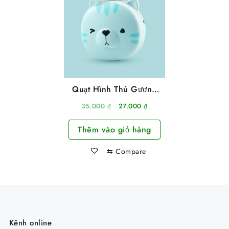
Quạt Hình Thú Gương
Trang Điểm Gấp Gọn
Giá
Giá
35.000
₫
27.000
₫
Có Đèn Led
gốc
hiện
Thêm vào giỏ hàng
là:
tại
35.000 ₫.
là:
⇆
Compare
27.000 ₫.
Kênh online