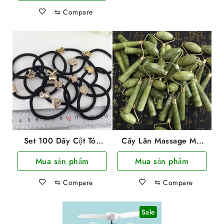
28.000 ₫.
là:
⇆
Compare
22.000 ₫.
Set 100 Dây Cột Tóc
Cây Lăn Massage Mặt
Đen Co Giãn Tốt Nhiều
Đá Cẩm Thạch
Mua sản phẩm
Mua sản phẩm
Hình Siêu Dễ Thương
⇆
Compare
⇆
Compare
Sale