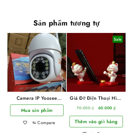
Sản phẩm tương tự
Sale
Camera IP Yoosee
Giá Đỡ Điện Thoại Hình
Ngoài Trời PTZ 5.0Mpx
Mèo Thần Tài
Giá
Giá
70.000
₫
60.000
₫
Mua sản phẩm
16 Led 2 Râu Hồng
gốc
hiện
Ngoại, Ban Đêm Có
Thêm vào giỏ hàng
là:
tại
⇆
Compare
Màu Xoay 360 Độ
70.000 ₫.
là:
Chống Nước Đàm