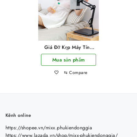
Giá Đỡ Kẹp Máy Tính
Bảng, Ipad Để Bàn
Mua sản phẩm
Khớp Nâng Xoay 360
Độ Đa Năng Vocal
⇆
Compare
Stents
Kênh online
https://shopee.vn/mixx.phukiendonggia
https://www.lazada.vn/shop/mixx-phukiendonggia/