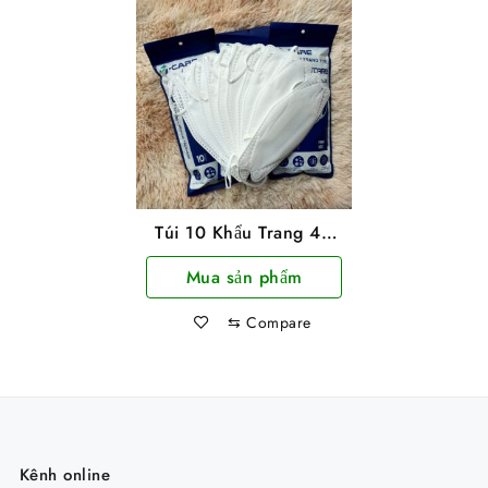
Túi 10 Khẩu Trang 4D
TTCare Màu Trắng 4
Mua sản phẩm
Lớp KF94 Kín Mặt
⇆
Compare
Kênh online