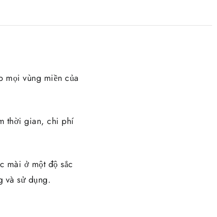
ắp mọi vùng miền của
 thời gian, chi phí
c mài ở một độ sắc
g và sử dụng.