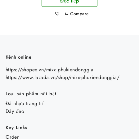
Đọc tiếp
là:
tại
105.000 ₫.
là:
⇆
Compare
85.000 ₫.
Kênh online
https://shopee.vn/mixx.phukiendonggia
https://www.lazada.vn/shop/mixx-phukiendonggia/
Loại sản phẩm nổi bật
Đá nhựa trang trí
Dây đeo
Key Links
Order