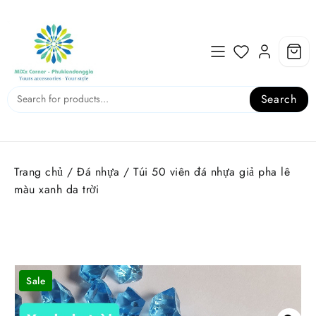
Skip
to
content
Search
Trang chủ
/
Đá nhựa
/ Túi 50 viên đá nhựa giả pha lê
màu xanh da trời
Sale