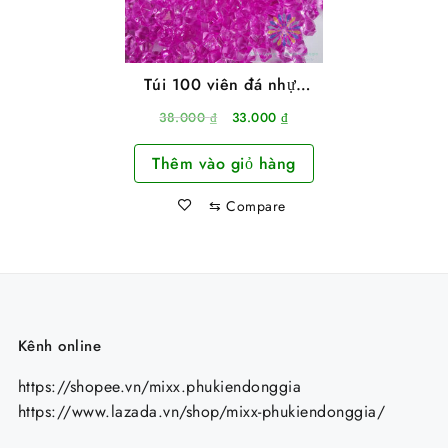
Túi 100 viên đá nhựa
giả pha lê màu hồng
Giá
Giá
38.000
₫
33.000
₫
tím nhạt
gốc
hiện
Thêm vào giỏ hàng
là:
tại
38.000 ₫.
là:
⇆
Compare
33.000 ₫.
Kênh online
https://shopee.vn/mixx.phukiendonggia
https://www.lazada.vn/shop/mixx-phukiendonggia/