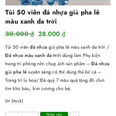
Túi 50 viên đá nhựa giả pha lê
màu xanh da trời
Giá
Giá
30.000
₫
28.000
₫
gốc
hiện
Túi 50 viên
đá nhựa
giả pha lê màu xanh da trời /
là:
tại
Đá nhựa màu xanh da trời
dùng làm Phụ kiện
30.000 ₫.
là:
trang trí phông nền chụp ảnh sản phẩm –
Đá nhựa
28.000 ₫.
giả pha lê
xuyên sáng có thể dùng thả bể cá –
Trang trí lọ hoa/ Đá quý 7 màu quà tặng đồ chơi
tìm kho báu, kim cương cho bé.
(In Stock)
Thêm vào
Túi