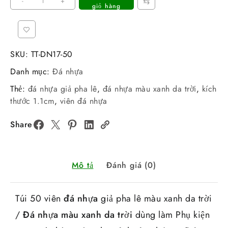
⇆
-
+
giỏ hàng
50
viên
đá
nhựa
SKU:
TT-DN17-50
giả
Danh mục:
Đá nhựa
pha
lê
Thẻ:
đá nhựa giả pha lê
,
đá nhựa màu xanh da trời
,
kích
màu
thước 1.1cm
,
viên đá nhựa
xanh
Share
da
trời
số
lượng
Mô tả
Đánh giá (0)
Túi 50 viên
đá nhựa
giả pha lê màu xanh da trời
/
Đá nhựa màu xanh da trời
dùng làm Phụ kiện