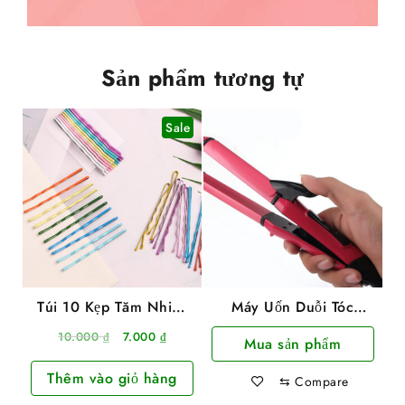
Sản phẩm tương tự
Sale
Túi 10 Kẹp Tăm Nhiều
Máy Uốn Duỗi Tóc
Màu 6cm
Nova NHC-2009
Giá
Giá
10.000
₫
7.000
₫
Mua sản phẩm
gốc
hiện
Thêm vào giỏ hàng
là:
tại
⇆
Compare
10.000 ₫.
là: