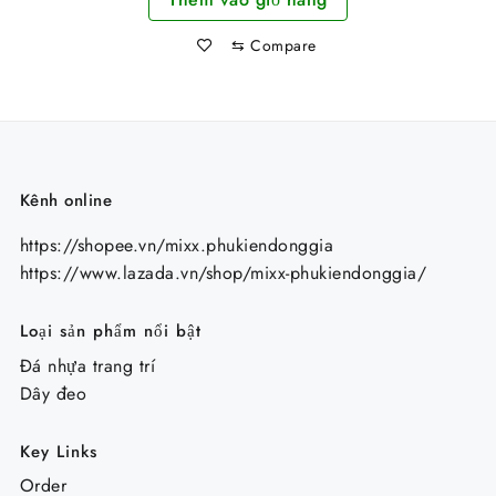
25.000 ₫.
là:
⇆
Compare
19.000 ₫.
Kênh online
https://shopee.vn/mixx.phukiendonggia
https://www.lazada.vn/shop/mixx-phukiendonggia/
Loại sản phẩm nổi bật
Đá nhựa trang trí
Dây đeo
Key Links
Order