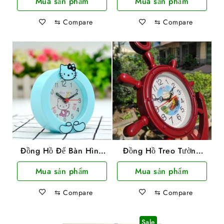
Mua sản phẩm
Mua sản phẩm
⇆
Compare
⇆
Compare
Đồng Hồ Để Bàn Hình
Đồng Hồ Treo Tường
Mèo Kitty
Hình Mỏ Neo TiTime
Mua sản phẩm
Mua sản phẩm
37x30cm
⇆
Compare
⇆
Compare
Sale