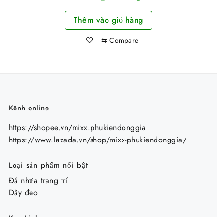
Siêu Sáng Dùng Pin
gốc
hiện
Sạc
Thêm vào giỏ hàng
là:
tại
75.000 ₫.
là:
⇆
Compare
62.000 ₫.
Kênh online
https://shopee.vn/mixx.phukiendonggia
https://www.lazada.vn/shop/mixx-phukiendonggia/
Loại sản phẩm nổi bật
Đá nhựa trang trí
Dây đeo