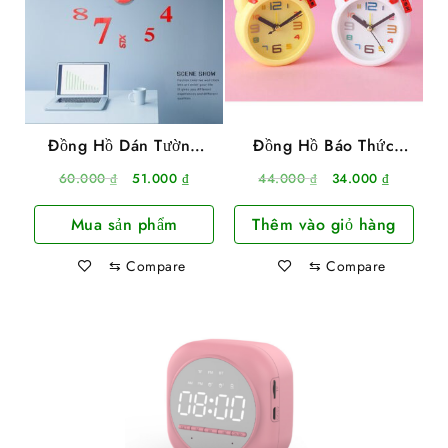
Đồng Hồ Dán Tường
Đồng Hồ Báo Thức
Cao Cấp
Hình Mèo Thần Tài May
Giá
Giá
Giá
Giá
60.000
₫
51.000
₫
44.000
₫
34.000
₫
Mắn
gốc
hiện
gốc
hiện
Mua sản phẩm
Thêm vào giỏ hàng
là:
tại
là:
tại
60.000 ₫.
là:
44.000 ₫.
là:
⇆
Compare
⇆
Compare
51.000 ₫.
34.000 ₫