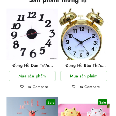
Đồng Hồ Dán Tường
Đồng Hồ Báo Thức
Bằng Xốp Nghệ Thuật
Chuông Reo
Mua sản phẩm
Mua sản phẩm
Nhiều Mẫu Hình
⇆
Compare
⇆
Compare
Sale
Sale