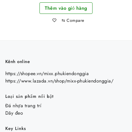
gốc
hiện
Thêm vào giỏ hàng
là:
tại
44.000 ₫.
là:
⇆
Compare
34.000 ₫.
Kênh online
https://shopee.vn/mixx.phukiendonggia
https://www.lazada.vn/shop/mixx-phukiendonggia/
Loại sản phẩm nổi bật
Đá nhựa trang trí
Dây đeo
Key Links