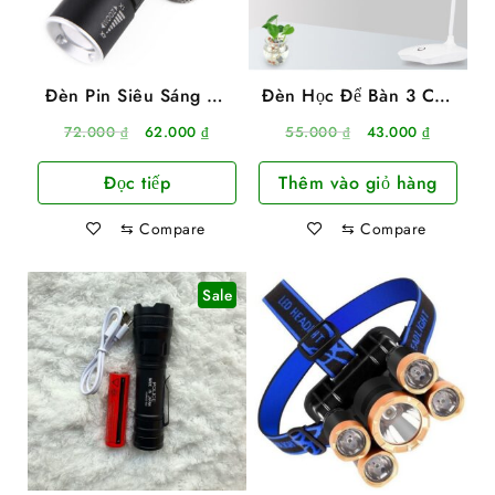
Đèn Pin Siêu Sáng Vỏ
Đèn Học Để Bàn 3 Chế
Nhôm Zoom 4X 3 Chế
Độ Sáng Dùng Pin Sạc
Giá
Giá
Giá
Giá
72.000
₫
62.000
₫
55.000
₫
43.000
₫
Độ Siêu Sáng
gốc
hiện
gốc
hiện
Đọc tiếp
Thêm vào giỏ hàng
là:
tại
là:
tại
72.000 ₫.
là:
55.000 ₫.
là:
⇆
Compare
⇆
Compare
62.000 ₫.
43.000 ₫
Sale