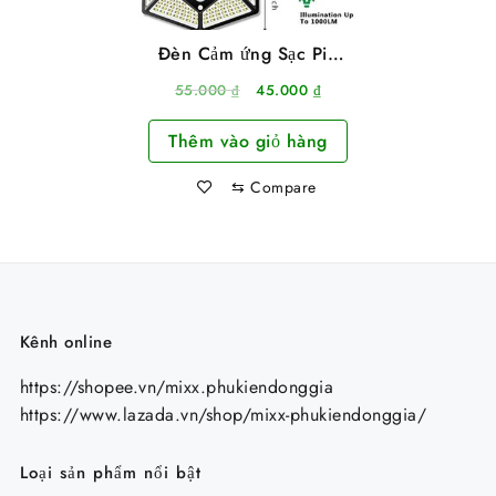
Đèn Cảm ứng Sạc Pin
Năng Lượng Mặt Trời
Giá
Giá
55.000
₫
45.000
₫
100 Led
gốc
hiện
Thêm vào giỏ hàng
là:
tại
55.000 ₫.
là:
⇆
Compare
45.000 ₫.
Kênh online
https://shopee.vn/mixx.phukiendonggia
https://www.lazada.vn/shop/mixx-phukiendonggia/
Loại sản phẩm nổi bật