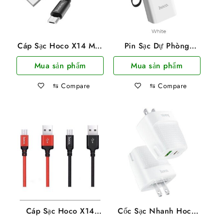
Cáp Sạc Hoco X14 Max
Pin Sạc Dự Phòng
3A Cổng Micro Dây Dài
Hoco J41 10000mah
Mua sản phẩm
Mua sản phẩm
2m
Có LCD Và 3 Cổng Sạc
Input Tiện Lợi
⇆
Compare
⇆
Compare
Cáp Sạc Hoco X14
Cốc Sạc Nhanh Hoco