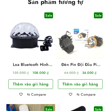
Sản phẩm tương tự
Sale
Sale
Loa Bluetooth Hình
Đèn Pin Đội Đầu Pin
Quả Cầu Chớp 7 Màu
Sạc 1 Bóng 50W Siêu
Giá
Giá
Giá
Giá
128.000
₫
108.000
₫
44.000
₫
34.000
₫
Có Remote
Sáng Kèm Bộ Sạc
gốc
hiện
gốc
hiện
Thêm vào giỏ hàng
Thêm vào giỏ hàng
là:
tại
là:
tại
128.000 ₫.
là:
44.000 ₫.
là:
⇆
Compare
⇆
Compare
108.000 ₫.
34.000 ₫
Sale
Sale