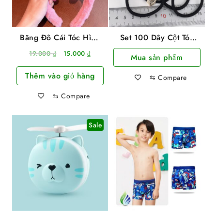
Băng Đô Cái Tóc Hình
Set 100 Dây Cột Tóc
Gấu Lông Nhung Siêu
Đen Co Giãn Tốt Nhiều
Giá
Giá
19.000
₫
15.000
₫
Mua sản phẩm
Dễ Thương
Hình Siêu Dễ Thương
gốc
hiện
Thêm vào giỏ hàng
là:
tại
⇆
Compare
19.000 ₫.
là:
⇆
Compare
15.000 ₫.
Sale