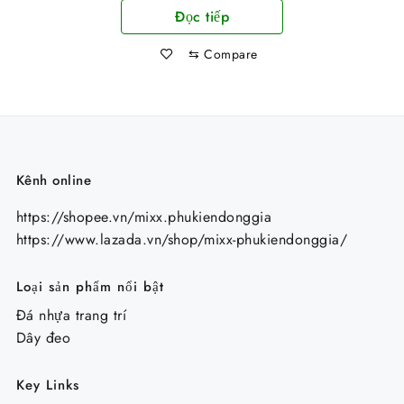
Đọc tiếp
là:
tại
25.000 ₫.
là:
⇆
Compare
19.000 ₫.
Kênh online
https://shopee.vn/mixx.phukiendonggia
https://www.lazada.vn/shop/mixx-phukiendonggia/
Loại sản phẩm nổi bật
Đá nhựa trang trí
Dây đeo
Key Links