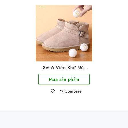
Set 6 Viên Khử Mùi
Bóng Tròn Thơm Giày,
Mua sản phẩm
Quần Áo
⇆
Compare