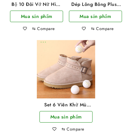
Bộ 10 Đôi Vớ Nữ Hình
Dép Lông Bông Plush
Hoa Cúc Mềm Nhẹ Co
Êm Chân Siêu Dễ
Mua sản phẩm
Mua sản phẩm
Giãn 4 Chiều
Thương
⇆
Compare
⇆
Compare
Set 6 Viên Khử Mùi
Bóng Tròn Thơm Giày,
Mua sản phẩm
Quần Áo
⇆
Compare