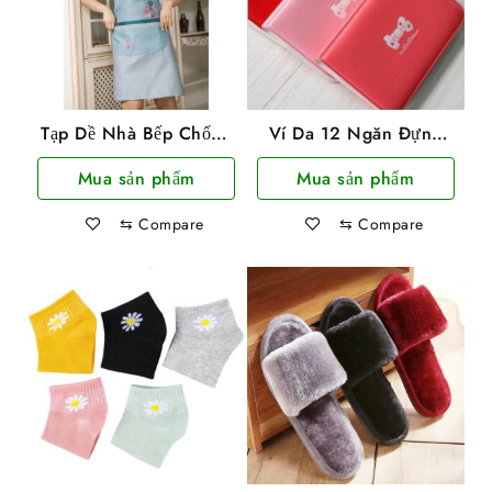
Tạp Dề Nhà Bếp Chống
Ví Da 12 Ngăn Đựng
Thấm Hình Bông Hoa
Thẻ ATM, CCCD, Card
Mua sản phẩm
Mua sản phẩm
Visit Tiện Lợi
⇆
Compare
⇆
Compare