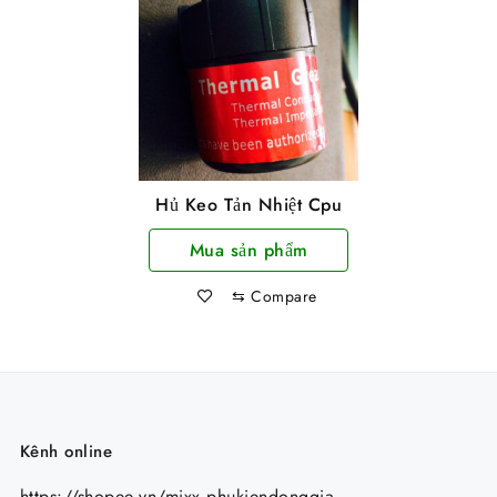
Hủ Keo Tản Nhiệt Cpu
Mua sản phẩm
⇆
Compare
Kênh online
https://shopee.vn/mixx.phukiendonggia