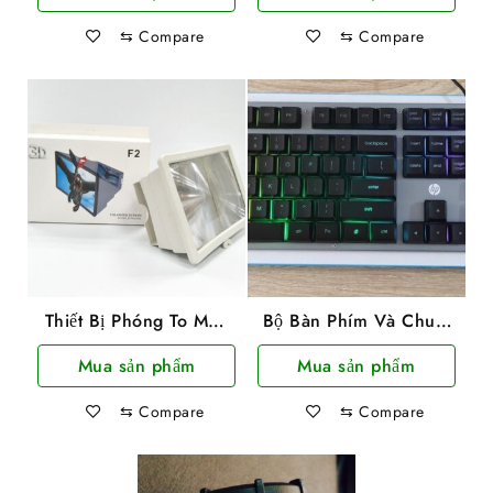
⇆
Compare
⇆
Compare
Thiết Bị Phóng To Màn
Bộ Bàn Phím Và Chuột
Hình Cho Điện Thoại
HP Có Dây Chuyên
Mua sản phẩm
Mua sản phẩm
F2
Game Led 7 Màu
KM300F
⇆
Compare
⇆
Compare