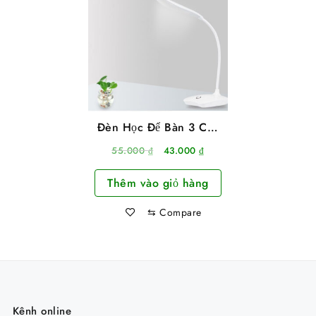
Đèn Học Để Bàn 3 Chế
Độ Sáng Dùng Pin Sạc
Giá
Giá
55.000
₫
43.000
₫
gốc
hiện
Thêm vào giỏ hàng
là:
tại
55.000 ₫.
là:
⇆
Compare
43.000 ₫.
Kênh online