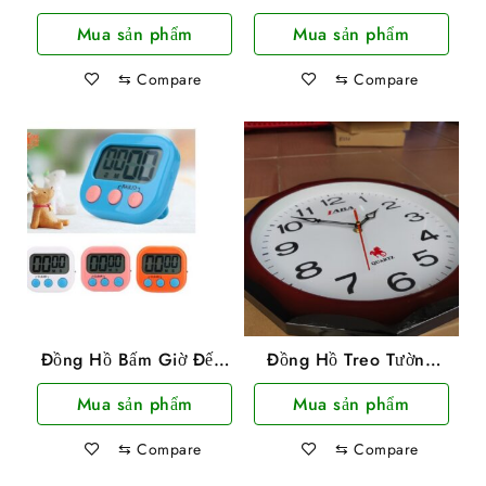
Hình Led Có Báo Thức,
Retro Hình Chuông
Mua sản phẩm
Mua sản phẩm
Ngày Tháng, Nhiệt Độ
Phong Cách
⇆
Compare
⇆
Compare
Đồng Hồ Bấm Giờ Đếm
Đồng Hồ Treo Tường
Ngược Có Giá Đỡ
Laba Loại Tròn
Mua sản phẩm
Mua sản phẩm
⇆
Compare
⇆
Compare