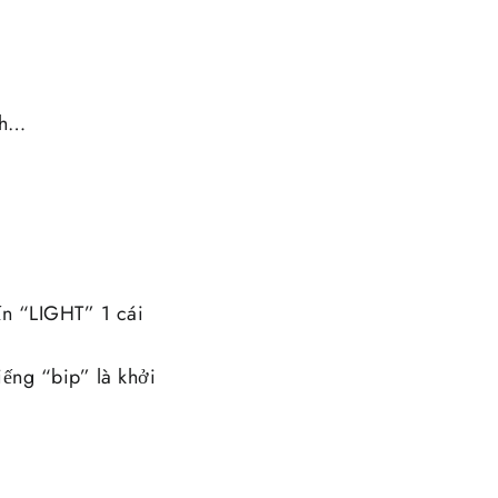
nh…
ấn “LIGHT” 1 cái
ếng “bip” là khởi