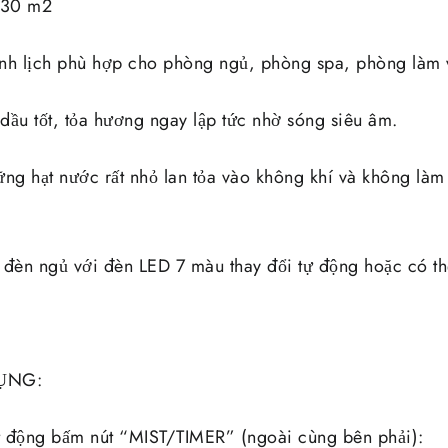
< 30 m2
hanh lịch phù hợp cho phòng ngủ, phòng spa, phòng làm
 dầu tốt, tỏa hương ngay lập tức nhờ sóng siêu âm.
ng hạt nước rất nhỏ lan tỏa vào không khí và không làm h
 đèn ngủ với đèn LED 7 màu thay đổi tự động hoặc có t
ỤNG:
ạt động bấm nút “MIST/TIMER” (ngoài cùng bên phải):