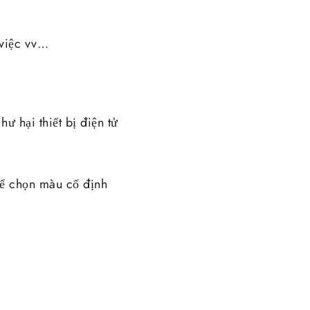
 việc vv…
ư hại thiết bị điện tử
hể chọn màu cố định