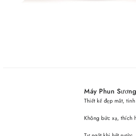
Máy Phun Sương
Thiết kế đẹp mắt, tinh
Không bức xạ, thích 
Tự ngắt khi hết nước