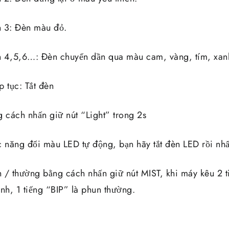
n 3: Đèn màu đỏ.
n 4,5,6…: Đèn chuyển dần qua màu cam, vàng, tím, xa
 tục: Tắt đèn
g cách nhấn giữ nút “Light” trong 2s
c năng đổi màu LED tự động, bạn hãy tắt đèn LED rồi nh
 / thường bằng cách nhấn giữ nút MIST, khi máy kêu 2 ti
h, 1 tiếng “BIP” là phun thường.