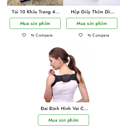
Túi 10 Khẩu Trang 4D
Hộp Giấy Thấm Dầu
TTCare Màu Trắng 4
Trên Da Mặt Giúp Da
Mua sản phẩm
Mua sản phẩm
Lớp KF94 Kín Mặt
Sạch Và Ngăn Ngừa
Mụn
⇆
Compare
⇆
Compare
Đai Định Hình Vai Cổ
Gáy Chống Gù Lưng
Mua sản phẩm
Tiện Dụng