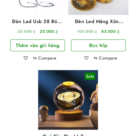
Đèn Led Usb 28 Bóng
Đèn Led Măng Xông
Siêu Sáng
9299 Có Quạt Dùng
Giá
Giá
Giá
Giá
25.000
₫
20.000
₫
105.000
₫
85.000
₫
Pin Sạc Và Năng Lượng
gốc
hiện
gốc
hiện
Mặt Trời
Thêm vào giỏ hàng
Đọc tiếp
là:
tại
là:
tại
25.000 ₫.
là:
105.000 ₫.
là:
⇆
Compare
⇆
Compare
20.000 ₫.
85.000 
Sale