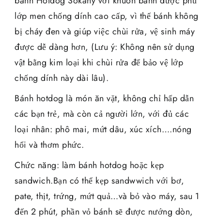
bánh Hotdog Sokany với khuôn bánh được phủ
lớp men chống dính cao cấp, vì thế bánh không
bị cháy đen và giúp việc chùi rửa, vệ sinh máy
được dễ dàng hơn, (Lưu ý: Không nên sử dụng
vật bằng kim loại khi chùi rửa để bảo vệ lớp
chống dính này dài lâu).
Bánh hotdog là món ăn vặt, không chỉ hấp dẫn
các bạn trẻ, mà còn cả người lớn, với đủ các
loại nhân: phô mai, mứt dâu, xúc xích….nóng
hổi và thơm phức.
Chức năng: làm bánh hotdog hoặc kẹp
sandwich.Bạn có thể kẹp sandwwich với bơ,
pate, thịt, trứng, mứt quả…và bỏ vào máy, sau 1
đến 2 phút, phần vỏ bánh sẽ được nướng dòn,