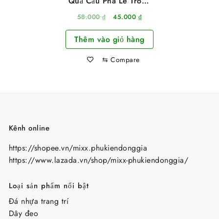
Quả Cầu Pha Lê Trong
Suốt 3D Phát Sáng Có
Giá
Giá
58.000
₫
45.000
₫
Đế Gỗ Để Bàn
gốc
hiện
Thêm vào giỏ hàng
là:
tại
58.000 ₫.
là:
⇆
Compare
45.000 ₫.
Kênh online
https://shopee.vn/mixx.phukiendonggia
https://www.lazada.vn/shop/mixx-phukiendonggia/
Loại sản phẩm nổi bật
Đá nhựa trang trí
Dây đeo