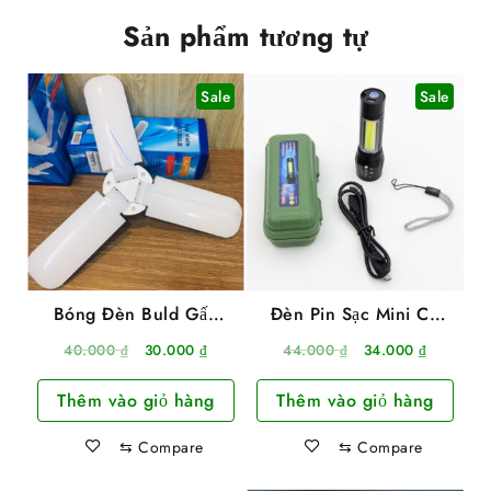
Sản phẩm tương tự
Sale
Sale
Bóng Đèn Buld Gấp
Đèn Pin Sạc Mini Có
Gọn 3 Bóng Hình Cánh
Zoom Hộp Xanh
Giá
Giá
Giá
Giá
40.000
₫
30.000
₫
44.000
₫
34.000
₫
Quạt 45W
XPE+COB Light Siêu
gốc
hiện
gốc
hiện
Sáng
Thêm vào giỏ hàng
Thêm vào giỏ hàng
là:
tại
là:
tại
40.000 ₫.
là:
44.000 ₫.
là:
⇆
Compare
⇆
Compare
30.000 ₫.
34.000 ₫