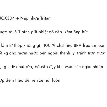
INOX304 + Nắp nhựa Tritan
ợc sẽ là 1 bình giữ nhiệt có nắp, kèm ống hút.
 làm từ thép không gỉ, 100 % chất liệu BPA free an toàn
tốt kg cho tươm nước bên ngoài thành ly, tránh trơn trượt.
ụng , dễ chùi rửa, có nắp đậy kín. Màu sắc ngẫu nhiên
 hợp đem theo để trên xe hơi luôn