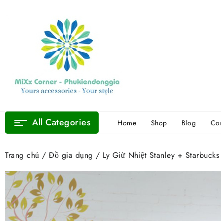
Skip
to
content
All Categories
Home
Shop
Blog
Con
Trang chủ
/
Đồ gia dụng
/ Ly Giữ Nhiệt Stanley + Starbuc