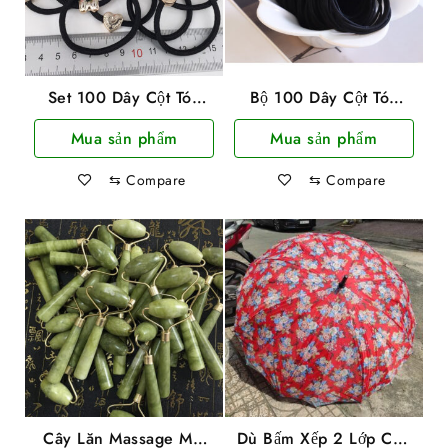
Set 100 Dây Cột Tóc
Bộ 100 Dây Cột Tóc
Đen Co Giãn Tốt Nhiều
Trơn Co Dãn, Dai Bền
Mua sản phẩm
Mua sản phẩm
Hình Siêu Dễ Thương
Kèm Túi
⇆
Compare
⇆
Compare
Cây Lăn Massage Mặt
Dù Bấm Xếp 2 Lớp Cán