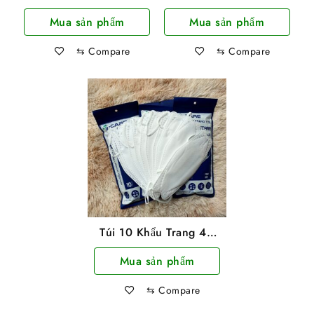
Đá Cẩm Thạch
Gỗ Loại Lớn Cực Đẹp
Mua sản phẩm
Mua sản phẩm
118X95Cm
⇆
Compare
⇆
Compare
Túi 10 Khẩu Trang 4D
TTCare Màu Trắng 4
Mua sản phẩm
Lớp KF94 Kín Mặt
⇆
Compare