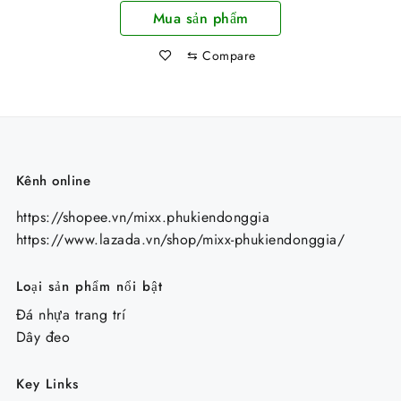
Bluetooth 3 Trong 1
Mua sản phẩm
SD-17 Cực Hay
⇆
Compare
Kênh online
https://shopee.vn/mixx.phukiendonggia
https://www.lazada.vn/shop/mixx-phukiendonggia/
Loại sản phẩm nổi bật
Đá nhựa trang trí
Dây đeo
Key Links