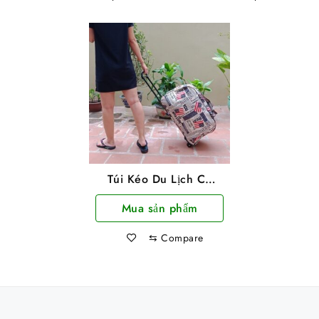
Túi Kéo Du Lịch Có
Bánh Xe Cờ Mỹ Tiện
Mua sản phẩm
Dụng 60x38x28cm
⇆
Compare