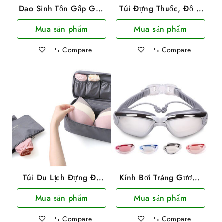
Dao Sinh Tồn Gấp Gọn
Túi Đựng Thuốc, Đồ Y
Browning Dài 22.5cm
Tế Khi Đi Du Lịch, Cắm
Mua sản phẩm
Mua sản phẩm
Trại Tiện Lợi
⇆
Compare
⇆
Compare
Túi Du Lịch Đựng Đồ
Kính Bơi Tráng Gương
Lót Underwear Chống
Chống Sương Mù,
Mua sản phẩm
Mua sản phẩm
Nước Phong Cách Hàn
Chống Tia UV Có Nút
Quốc
Bịt Tai
⇆
Compare
⇆
Compare