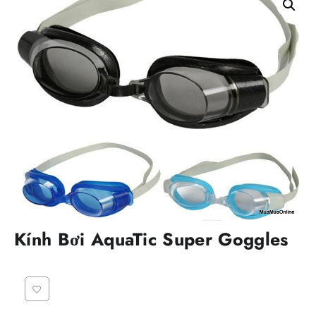
Kính Bơi AquaTic Super Goggles