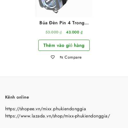
Búa Đèn Pin 4 Trong 1
Đa Năng Led Torch
Giá
Giá
53.000
₫
43.000
₫
gốc
hiện
Thêm vào giỏ hàng
là:
tại
53.000 ₫.
là:
⇆
Compare
43.000 ₫.
Kênh online
https://shopee.vn/mixx.phukiendonggia
https://www.lazada.vn/shop/mixx-phukiendonggia/