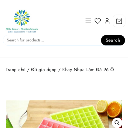
Skip
to
content
Search
Trang chủ
/
Đồ gia dụng
/ Khay Nhựa Làm Đá 96 Ô