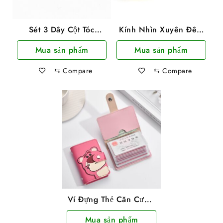
Sét 3 Dây Cột Tóc
Kính Nhìn Xuyên Đêm
Sweet Gril Hàn Quốc
Mẫu Mới Gọng Đen
Mua sản phẩm
Mua sản phẩm
⇆
Compare
⇆
Compare
Ví Đựng Thẻ Căn Cước,
ATM Hình Gấu
Mua sản phẩm