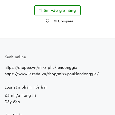
Chế Độ
gốc
hiện
Thêm vào giỏ hàng
là:
tại
104.000 ₫.
là:
⇆
Compare
84.000 ₫.
Kênh online
https://shopee.vn/mixx.phukiendonggia
https://www.lazada.vn/shop/mixx-phukiendonggia/
Loại sản phẩm nổi bật
Đá nhựa trang trí
Dây đeo