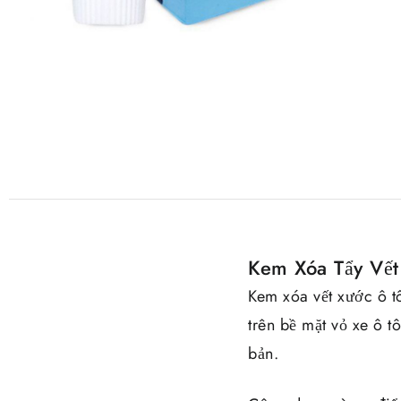
Kem Xóa Tẩy Vế
Kem xóa vết xước ô t
trên bề mặt vỏ xe ô t
bản.