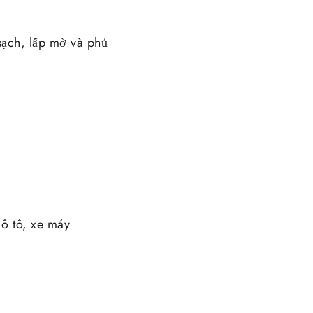
sạch, lấp mờ và phủ
 ô tô, xe máy