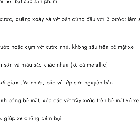
m nổi bật của sản phẩm
y xước, quầng xoáy và vết bẩn cứng đầu với 3 bước: làm 
xước hoặc cụm vết xước nhỏ, không sâu trên bề mặt xe
i sơn và màu sắc khác nhau (kể cả metallic)
thời gian sửa chữa, bảo vệ lớp sơn nguyên bản
nh bóng bề mặt, xóa các vết trầy xước trên bề mặt vỏ xe
e, giúp xe chống bám bụi