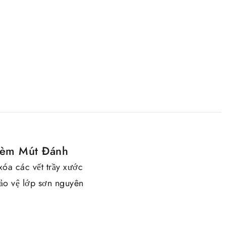
Kèm Mút Đánh
óa các vết trầy xước
bảo vệ lớp sơn nguyên