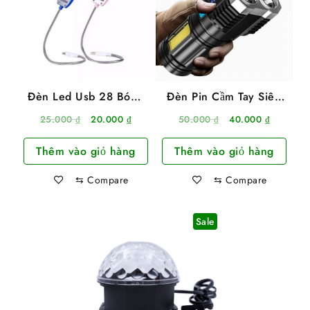
Đèn Led Usb 28 Bóng
Đèn Pin Cầm Tay Siêu
Siêu Sáng
Sáng 4 Bóng Toma S03
Giá
Giá
Giá
Giá
25.000
₫
20.000
₫
50.000
₫
40.000
₫
gốc
hiện
gốc
hiện
Thêm vào giỏ hàng
Thêm vào giỏ hàng
là:
tại
là:
tại
25.000 ₫.
là:
50.000 ₫.
là:
⇆
Compare
⇆
Compare
20.000 ₫.
40.000 ₫
Sale