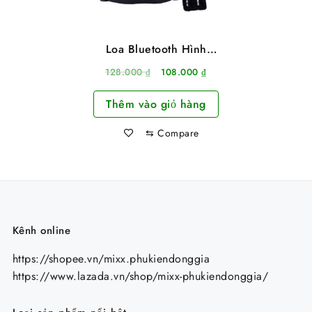
Loa Bluetooth Hình
Quả Cầu Chớp 7 Màu
Giá
Giá
128.000
₫
108.000
₫
Có Remote
gốc
hiện
Thêm vào giỏ hàng
là:
tại
128.000 ₫.
là:
⇆
Compare
108.000 ₫.
Kênh online
https://shopee.vn/mixx.phukiendonggia
https://www.lazada.vn/shop/mixx-phukiendonggia/