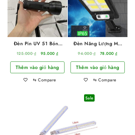
Đèn Pin UV 51 Bóng
Đèn Năng Lượng Mặt
Led Chuyên Dùng Sấy
Trời Chống Nước 6 Led
Giá
Giá
Giá
Giá
125.000
₫
95.000
₫
94.000
₫
78.000
₫
Keo UV, Sấy Móng
3 Chế Độ
gốc
hiện
gốc
hiện
Thêm vào giỏ hàng
Thêm vào giỏ hàng
là:
tại
là:
tại
125.000 ₫.
là:
94.000 ₫.
là:
⇆
Compare
⇆
Compare
95.000 ₫.
78.000 ₫
Sale