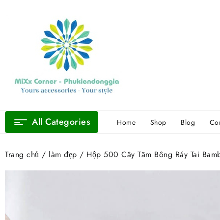
Skip
to
content
All Categories
Home
Shop
Blog
Con
Trang chủ
/
làm đẹp
/ Hộp 500 Cây Tăm Bông Ráy Tai Bam