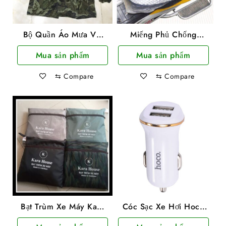
Bộ Quần Áo Mưa Vải
Miếng Phủ Chống
Dù Rằn Ri Siêu Bền
Nóng, Che Bụi, Che
Mua sản phẩm
Mua sản phẩm
Mưa Yên Xe Máy Cao
Cấp
⇆
Compare
⇆
Compare
Bạt Trùm Xe Máy Kara
Cóc Sạc Xe Hơi Hoco
House Vải Dù Cao Cấp
Z1 2 Cổng Usb 2.1A