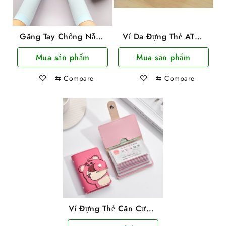
Găng Tay Chống Nắng
Ví Da Đựng Thẻ ATM,
Hàn Quốc Aqua
CCCD 8 Ngăn Có Nút
Mua sản phẩm
Mua sản phẩm
Cài Tiện Lợi
⇆
Compare
⇆
Compare
Ví Đựng Thẻ Căn Cước,
ATM Hình Gấu