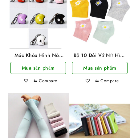
Móc Khóa Hình Nón
Bộ 10 Đôi Vớ Nữ Hình
Bảo Hiểm
Hoa Cúc Mềm Nhẹ Co
Mua sản phẩm
Mua sản phẩm
Giãn 4 Chiều
⇆
Compare
⇆
Compare