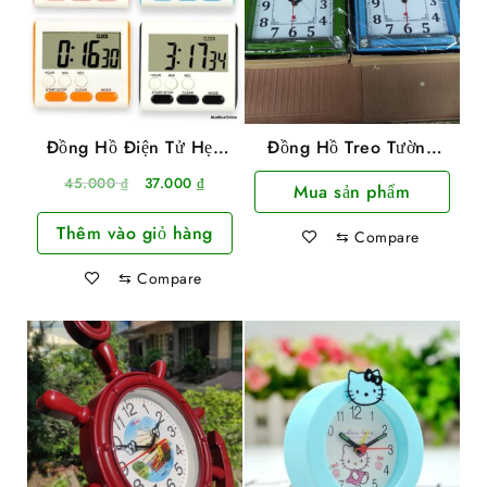
Đồng Hồ Điện Tử Hẹn
Đồng Hồ Treo Tường
Giờ, Bấm Giờ Đếm
Laba Loại Vuông
Giá
Giá
45.000
₫
37.000
₫
Mua sản phẩm
Ngược
gốc
hiện
Thêm vào giỏ hàng
là:
tại
⇆
Compare
45.000 ₫.
là:
⇆
Compare
37.000 ₫.