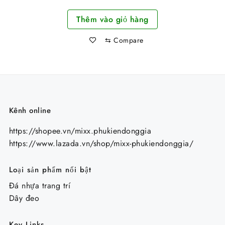
cổ điển
gốc
hiện
Thêm vào giỏ hàng
là:
tại
110.000 ₫.
là:
⇆
Compare
90.000 ₫.
Kênh online
https://shopee.vn/mixx.phukiendonggia
https://www.lazada.vn/shop/mixx-phukiendonggia/
Loại sản phẩm nổi bật
Đá nhựa trang trí
Dây đeo
Key Links