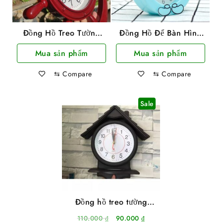
Đồng Hồ Treo Tường
Đồng Hồ Để Bàn Hình
Hình Mỏ Neo TiTime
Mèo Kitty
Mua sản phẩm
Mua sản phẩm
37x30cm
⇆
Compare
⇆
Compare
Sale
Đồng hồ treo tường
hình mái nhà kiểu dáng
Giá
Giá
110.000
₫
90.000
₫