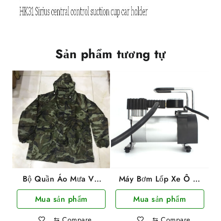
Sản phẩm tương tự
Bộ Quần Áo Mưa Vải
Máy Bơm Lốp Xe Ô Tô
Dù Rằn Ri Siêu Bền
/ Xe Máy 1063 Nguồn
Mua sản phẩm
Mua sản phẩm
12V 150psi
⇆
Compare
⇆
Compare