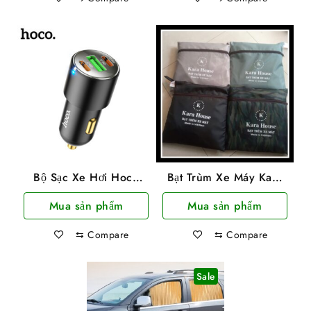
Bộ Sạc Xe Hơi Hoco
Bạt Trùm Xe Máy Kara
NZ6 PD45W+ Q.C 3.0
House Vải Dù Cao Cấp
Mua sản phẩm
Mua sản phẩm
Cao Cấp Hỗ Trợ 2
Phù Hợp Mọi Loại Xe
Cổng Type C, 1 USB-A
⇆
Compare
⇆
Compare
Sale