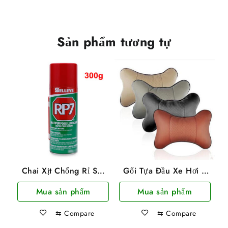
Sản phẩm tương tự
Chai Xịt Chống Rỉ Sét
Gối Tựa Đầu Xe Hơi /
Và Bôi Trơn Selleys
Ô Tô Chống Đau Mỏi
Mua sản phẩm
Mua sản phẩm
Rp7 Chai Lớn 300G
Gáy
⇆
Compare
⇆
Compare