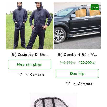
Sale
Bộ Quần Áo Đi Mưa
Bộ Combo 4 Rèm Vải
Vải Dù Nguyên Bộ
Thông Minh Che Nắng
Giá
Giá
140.000
₫
120.000
₫
Mua sản phẩm
Siêu Bền Size XXXL
Cách Nhiệt
gốc
hiện
(3XL)
Đọc tiếp
là:
tại
⇆
Compare
140.000 ₫.
là:
⇆
Compare
120.000