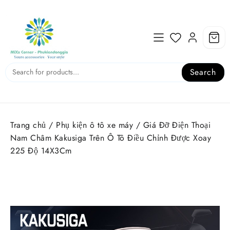
Skip
to
content
Search
Trang chủ
/
Phụ kiện ô tô xe máy
/ Giá Đỡ Điện Thoại
Nam Châm Kakusiga Trên Ô Tô Điều Chỉnh Được Xoay
225 Độ 14X3Cm