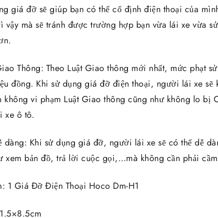
ng giá đỡ sẽ giúp bạn có thể cố định điện thoại của mìn
ì vậy mà sẽ tránh được trường hợp bạn vừa lái xe vừa sử
ơn.
iao Thông: Theo Luật Giao thông mới nhất, mức phạt sử 
triệu đồng. Khi sử dụng giá đỡ điện thoại, người lái xe s
n không vi phạm Luật Giao thông cũng như không lo bị C
i xe ô tô.
ễ dàng: Khi sử dụng giá đỡ, người lái xe sẽ có thể dễ dà
hư xem bản đồ, trả lời cuộc gọi,…mà không cần phải cầm đ
: 1 Giá Đỡ Điện Thoại Hoco Dm-H1
11.5×8.5cm