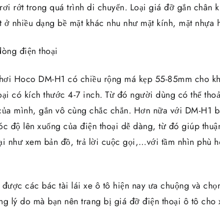
 rơi rớt trong quá trình di chuyển. Loại giá đỡ gắn chân 
út ở nhiều dạng bề mặt khác nhu như mặt kính, mặt nhựa 
dòng điện thoại
e hơi Hoco DM-H1 có chiều rộng má kẹp 55-85mm cho kh
oại có kích thước 4-7 inch. Từ đó người dùng có thể tho
của mình, gắn vô cùng chắc chắn. Hơn nữa với DM-H1 b
óc độ lên xuống của điện thoại dễ dàng, từ đó giúp thuậ
oại như xem bản đồ, trả lời cuộc gọi,…với tầm nhìn phù h
được các bác tài lái xe ô tô hiện nay ưa chuộng và chọn
ng lý do mà bạn nên trang bị giá đỡ điện thoại ô tô cho