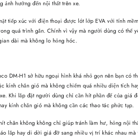
 ảnh hưởng đến nội thất trên xe.
ặt tiếp xúc với điện thoại được lót lớp EVA với tính mề
trong quá trình gắn. Chính vì vậy mà người dùng có thể 
 gian dài mà không lo hỏng hóc.
Hoco DM-H1 sở hữu ngoại hình khá nhỏ gọn nên bạn có t
ặc kính chắn gió mà không chiếm quá nhiều diện tích h
 xe. Khi lắp đặt người dùng chỉ cần hít phần đế của giá
 hay kính chắn gió mà không cần các thao tác phức tạp.
 hít chân không không chỉ giúp tránh làm hư, hỏng nội t
áo lắp hay di dời giá đỡ sang nhiều vị trí khác nhau mà