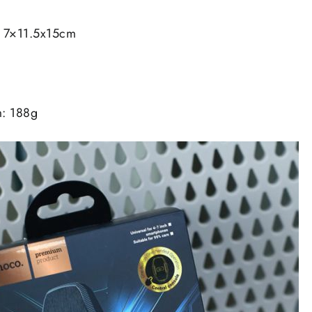
: 7×11.5x15cm
m: 188g