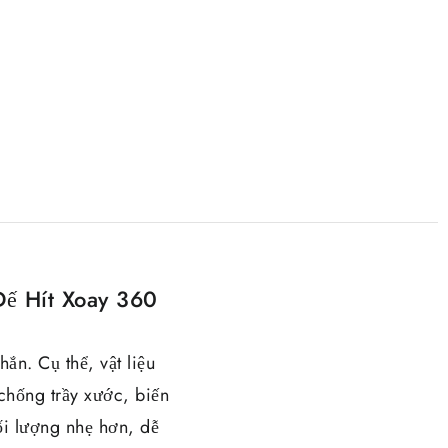
Đế Hít Xoay 360
n. Cụ thể, vật liệu
chống trầy xước, biến
ối lượng nhẹ hơn, dễ