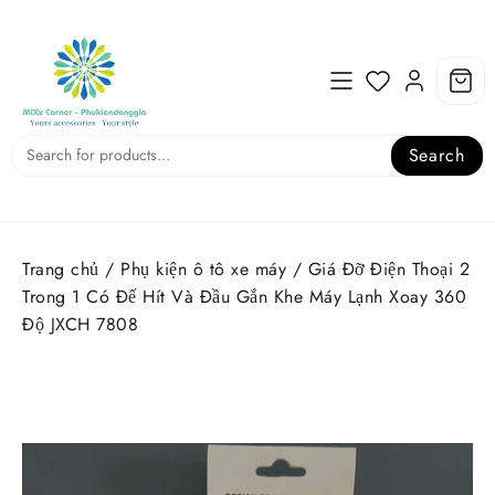
Skip
to
content
Search
Trang chủ
/
Phụ kiện ô tô xe máy
/ Giá Đỡ Điện Thoại 2
Trong 1 Có Đế Hít Và Đầu Gắn Khe Máy Lạnh Xoay 360
Độ JXCH 7808