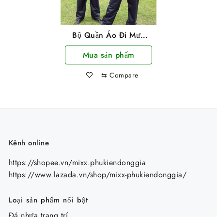
Bộ Quần Áo Đi Mưa
Vải Dù Nguyên Bộ
Mua sản phẩm
Siêu Bền Size XXXL
(3XL)
⇆
Compare
Kênh online
https://shopee.vn/mixx.phukiendonggia
https://www.lazada.vn/shop/mixx-phukiendonggia/
Loại sản phẩm nổi bật
Đá nhựa trang trí