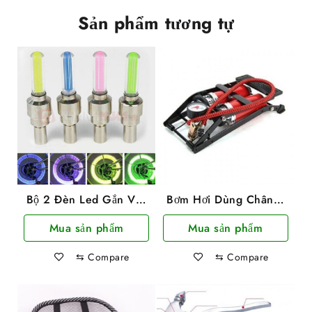
Sản phẩm tương tự
Bộ 2 Đèn Led Gắn Van
Bơm Hơi Dùng Chân 2
Xe Hình Trụ
Ống Hơi Foot Pump Áp
Mua sản phẩm
Mua sản phẩm
Suất Mạnh
⇆
Compare
⇆
Compare